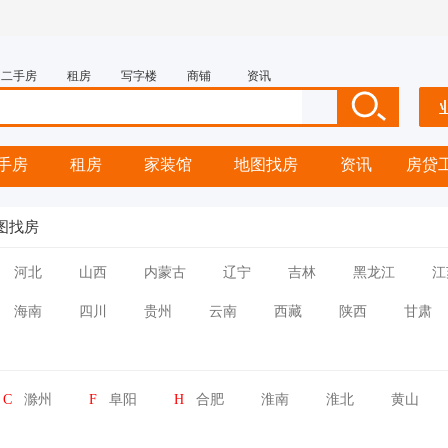
二手房
租房
写字楼
商铺
资讯
手房
租房
家装馆
地图找房
资讯
房贷
图找房
河北
山西
内蒙古
辽宁
吉林
黑龙江
江
海南
四川
贵州
云南
西藏
陕西
甘肃
C
滁州
F
阜阳
H
合肥
淮南
淮北
黄山