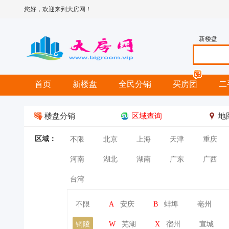
您好，欢迎来到大房网！
新楼盘
首页
新楼盘
全民分销
买房团
二
楼盘分销
区域查询
地
区域：
不限
北京
上海
天津
重庆
河南
湖北
湖南
广东
广西
台湾
不限
A
安庆
B
蚌埠
亳州
铜陵
W
芜湖
X
宿州
宣城