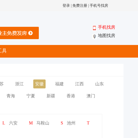
登录
|
免费注册
|
手机号找房
手机找房
地图找房
工具
苏
浙江
安徽
福建
江西
山东
青海
宁夏
新疆
香港
澳门
L
六安
M
马鞍山
S
池州
T