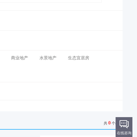
商业地产
水景地产
生态宜居房
0
共
个楼盘
在线咨询