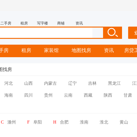
二手房
租房
写字楼
商铺
资讯
手房
租房
家装馆
地图找房
资讯
房贷
图找房
河北
山西
内蒙古
辽宁
吉林
黑龙江
江
海南
四川
贵州
云南
西藏
陕西
甘肃
C
滁州
F
阜阳
H
合肥
淮南
淮北
黄山