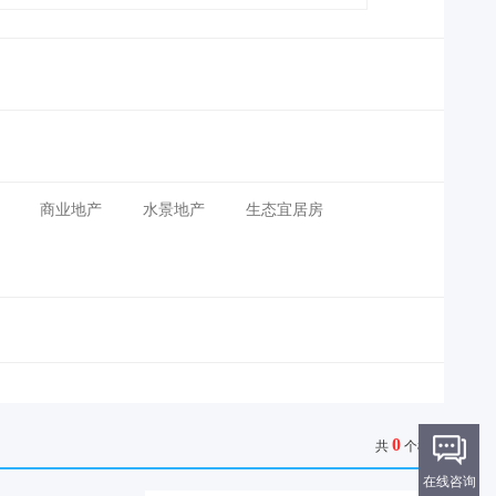
商业地产
水景地产
生态宜居房
0
共
个楼盘
在线咨询