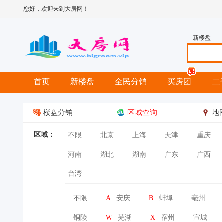
您好，欢迎来到大房网！
新楼盘
首页
新楼盘
全民分销
买房团
二
楼盘分销
区域查询
地
区域：
不限
北京
上海
天津
重庆
河南
湖北
湖南
广东
广西
台湾
不限
A
安庆
B
蚌埠
亳州
铜陵
W
芜湖
X
宿州
宣城