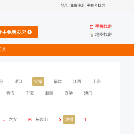
登录
|
免费注册
|
手机号找房
手机找房
地图找房
工具
苏
浙江
安徽
福建
江西
山东
青海
宁夏
新疆
香港
澳门
L
六安
M
马鞍山
S
池州
T