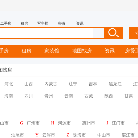
二手房
租房
写字楼
商铺
资讯
手房
租房
家装馆
地图找房
资讯
房贷
图找房
河北
山西
内蒙古
辽宁
吉林
黑龙江
江
海南
四川
贵州
云南
西藏
陕西
甘肃
山市
G
广州市
H
河源市
惠州市
J
江门市
汕尾市
Y
云浮市
Z
珠海市
中山市
湛江市