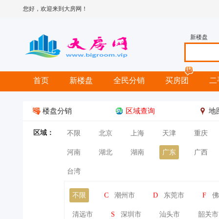
您好，欢迎来到大房网！
新楼盘
首页
新楼盘
全民分销
买房团
二
楼盘分销
区域查询
地
区域：
不限
北京
上海
天津
重庆
河南
湖北
湖南
广东
广西
台湾
不限
C
潮州市
D
东莞市
F
佛
清远市
S
深圳市
汕头市
韶关市