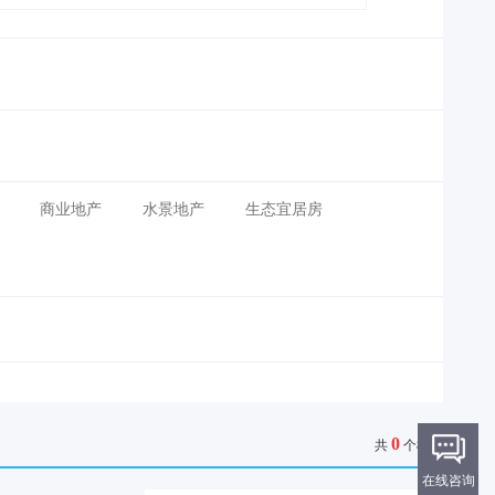
商业地产
水景地产
生态宜居房
0
共
个楼盘
在线咨询