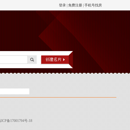
登录
|
免费注册
|
手机号找房
ICP备17001794号-18