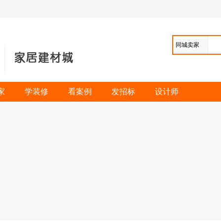
同城卖家
家
学装修
看案例
发招标
设计师