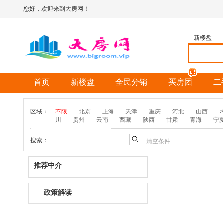
您好，欢迎来到大房网！
新楼盘
首页
新楼盘
全民分销
买房团
二
区域：
不限
北京
上海
天津
重庆
河北
山西
川
贵州
云南
西藏
陕西
甘肃
青海
宁
搜索：
清空条件
推荐中介
政策解读