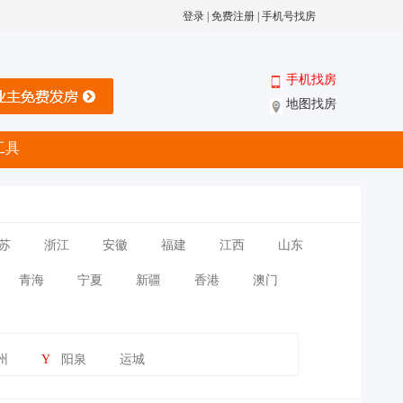
登录
|
免费注册
|
手机号找房
手机找房
地图找房
工具
苏
浙江
安徽
福建
江西
山东
青海
宁夏
新疆
香港
澳门
州
Y
阳泉
运城