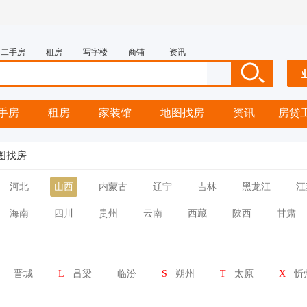
二手房
租房
写字楼
商铺
资讯
手房
租房
家装馆
地图找房
资讯
房贷
图找房
河北
山西
内蒙古
辽宁
吉林
黑龙江
江
海南
四川
贵州
云南
西藏
陕西
甘肃
晋城
L
吕梁
临汾
S
朔州
T
太原
X
忻