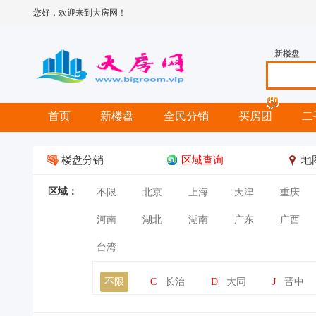
您好，欢迎来到大房网！
新楼盘
首页
新楼盘
全民分销
买房团
二
楼盘分销
区域查询
地
区域：
不限
北京
上海
天津
重庆
河南
湖北
湖南
广东
广西
台湾
不限
C
长治
D
大同
J
晋中