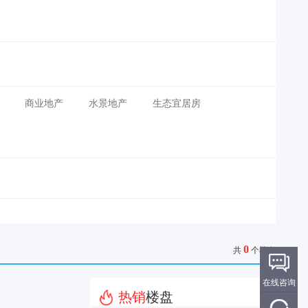
商业地产
水景地产
生态宜居房
0
共
个楼盘
在线咨询
热销
楼盘