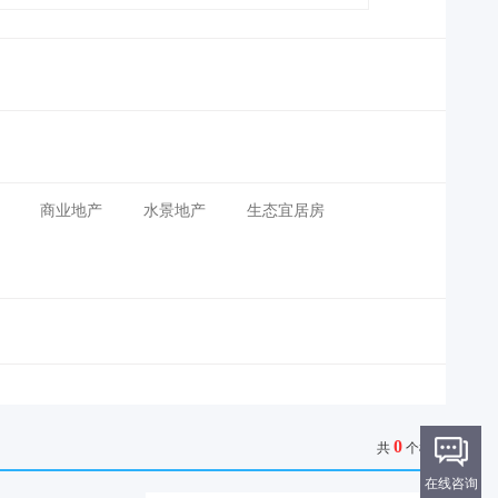
商业地产
水景地产
生态宜居房
0
共
个楼盘
在线咨询