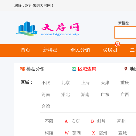
您好，欢迎来到大房网！
新楼盘
首页
新楼盘
全民分销
买房团
二
楼盘分销
区域查询
地
区域：
不限
北京
上海
天津
重庆
河南
湖北
湖南
广东
广西
台湾
不限
A
安庆
B
蚌埠
亳州
铜陵
W
芜湖
X
宿州
宣城