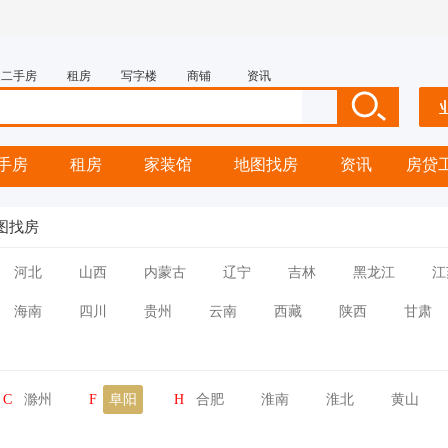
二手房
租房
写字楼
商铺
资讯
手房
租房
家装馆
地图找房
资讯
房贷
图找房
河北
山西
内蒙古
辽宁
吉林
黑龙江
江
海南
四川
贵州
云南
西藏
陕西
甘肃
C
滁州
F
阜阳
H
合肥
淮南
淮北
黄山