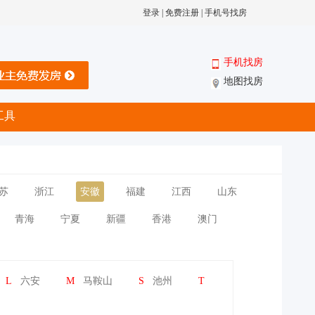
登录
|
免费注册
|
手机号找房
手机找房
地图找房
工具
苏
浙江
安徽
福建
江西
山东
青海
宁夏
新疆
香港
澳门
L
六安
M
马鞍山
S
池州
T