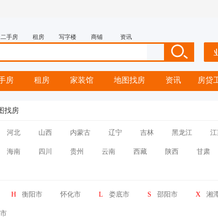
二手房
租房
写字楼
商铺
资讯
手房
租房
家装馆
地图找房
资讯
房贷
图找房
河北
山西
内蒙古
辽宁
吉林
黑龙江
江
海南
四川
贵州
云南
西藏
陕西
甘肃
H
衡阳市
怀化市
L
娄底市
S
邵阳市
X
湘
市