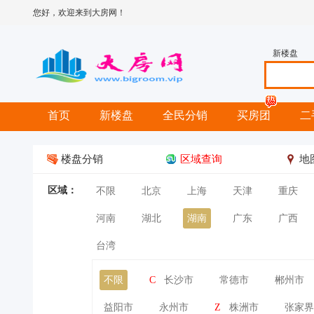
您好，欢迎来到大房网！
新楼盘
首页
新楼盘
全民分销
买房团
二
楼盘分销
区域查询
地
区域：
不限
北京
上海
天津
重庆
河南
湖北
湖南
广东
广西
台湾
不限
C
长沙市
常德市
郴州市
益阳市
永州市
Z
株洲市
张家界