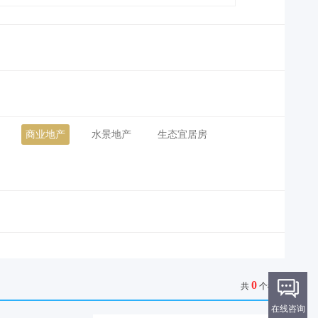
商业地产
水景地产
生态宜居房
0
共
个楼盘
在线咨询