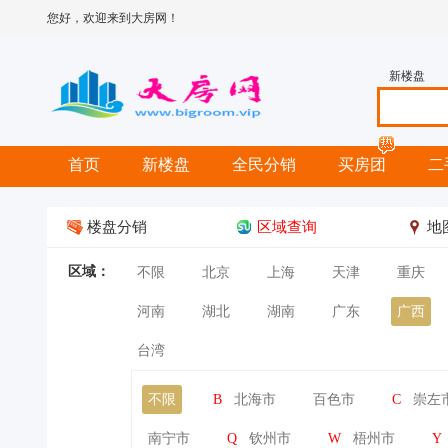
您好，欢迎来到大房网！
新楼盘
首页
新楼盘
全民分销
买房团
二
楼盘分销
区域查询
地
区域：
不限
北京
上海
天津
重庆
河南
湖北
湖南
广东
广西
台湾
不限
B
北海市
百色市
C
崇左
南宁市
Q
钦州市
W
梧州市
Y