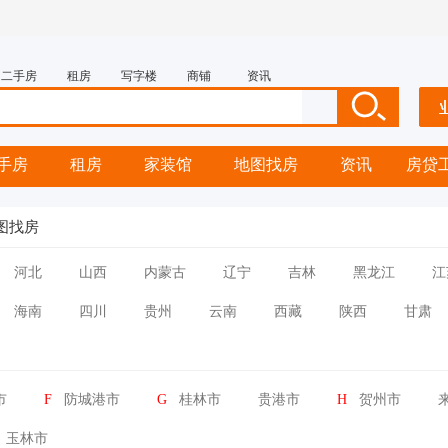
二手房
租房
写字楼
商铺
资讯
手房
租房
家装馆
地图找房
资讯
房贷
图找房
河北
山西
内蒙古
辽宁
吉林
黑龙江
江
海南
四川
贵州
云南
西藏
陕西
甘肃
市
F
防城港市
G
桂林市
贵港市
H
贺州市
玉林市