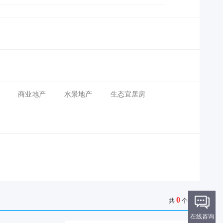
商业地产
水景地产
生态宜居房
0
共
个楼盘
在线咨询